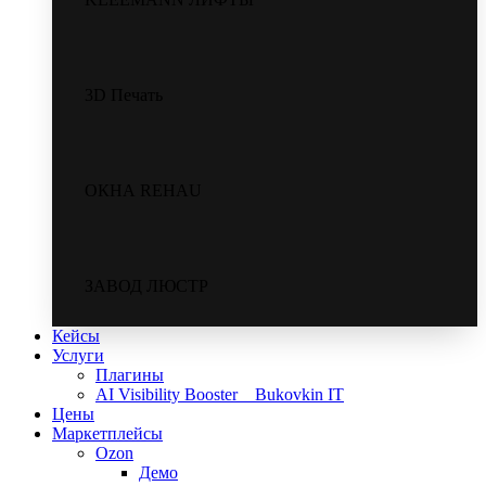
3D Печать
ОКНА REHAU
ЗАВОД ЛЮСТР
Кейсы
Услуги
Плагины
AI Visibility Booster _ Bukovkin IT
Цены
Маркетплейсы
Ozon
Демо