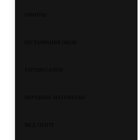
ПРИНТЫ
РЕСТАВРАЦИЯ ОКОН
TATTOO САЛОН
НЕРУДНЫЕ МАТЕРИАЛЫ
МЕД. ЦЕНТР