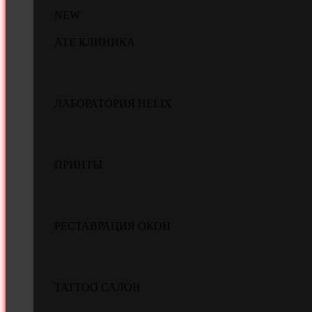
NEW
АТЕ КЛИНИКА
ЛАБОРАТОРИЯ HELIX
ПРИНТЫ
РЕСТАВРАЦИЯ ОКОН
TATTOO САЛОН