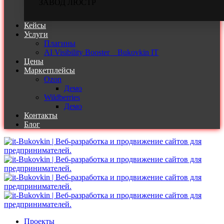
ЗАВОД ЛЮСТР
Кейсы
Услуги
Плагины
AI Visibility Booster _ Bukovkin IT
Цены
Маркетплейсы
Ozon
Демо
Wildberries
Демо
Контакты
Блог
Проекты