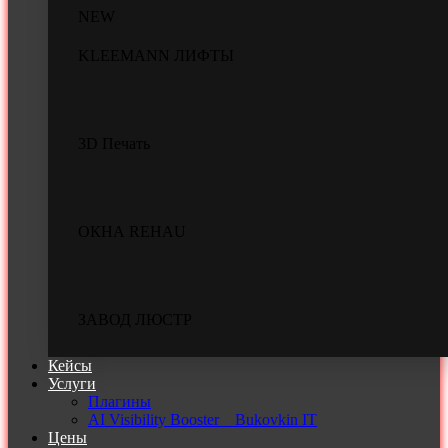
NEW
KLEEMANN ЛИФТЫ
3D Печать
ОКНА REHAU
ЗАВОД ЛЮСТР
Кейсы
Услуги
Плагины
AI Visibility Booster _ Bukovkin IT
Цены