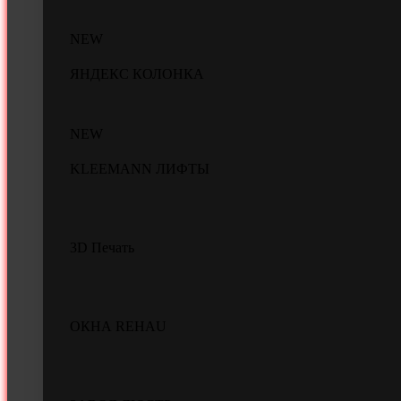
NEW
ЯНДЕКС КОЛОНКА
NEW
KLEEMANN ЛИФТЫ
3D Печать
ОКНА REHAU